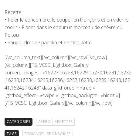
Recette :
• Peler le concombre, le couper en tronçons et en vider le
coeur • Placer dans le coeur un morceau de chèvre du
Poitou
• Saupoudrer de paprika et de ciboulette
[/vc_column_text][/vc_column][/vc_row][vc_row]
[vc_column][TS_VCSC_Lightbox_Gallery
content_images= »16227,16228,16229,16230,16231,16232
,16233,16234,16235,16236,16237,16238,16239,16240,162
41,16242,16243″ data_grid_order= »true »
lightbox_effect= »swipe » lightbox_backlight= »hideit »]
[/TS_VCSC_Lightbox_Gallery][/vc_column][/vc_row]
CATEGORIES
APÉRO
RECETTES
TAGS
FROMAGE
SPONSORISÉ