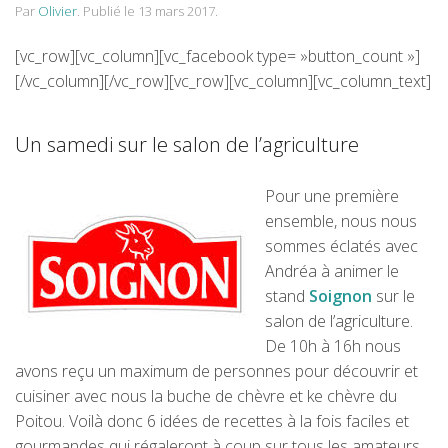
Par
Olivier
.
Publié le
13 mars 2017
.
[vc_row][vc_column][vc_facebook type= »button_count »]
[/vc_column][/vc_row][vc_row][vc_column][vc_column_text]
Un samedi sur le salon de l’agriculture
Pour une première
ensemble, nous nous
sommes éclatés avec
Andréa à animer le
stand
Soignon
sur le
salon de l’agriculture.
De 10h à 16h nous
avons reçu un maximum de personnes pour découvrir et
cuisiner avec nous la buche de chèvre et ke chèvre du
Poitou. Voilà donc 6 idées de recettes à la fois faciles et
gourmandes qui régaleront à coup sur tous les amateurs