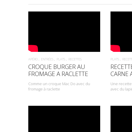
APÉRO
ENTRÉES
PLATS
RECETTES
PLATS
RECET
CROQUE BURGER AU
RECETTE
FROMAGE A RACLETTE
CARNE 
Comme un croque Mac Do avec du
Une recette 
fromage à raclette
avec du lapi