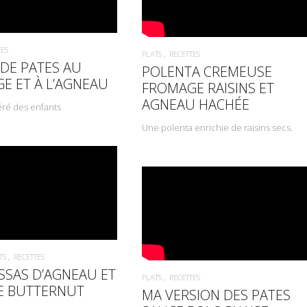
TES
PLATS
RECETTES
 DE PATES AU
POLENTA CREMEUSE
E ET À L’AGNEAU
FROMAGE RAISINS ET
AGNEAU HACHÉE
éré des enfants
Une polenta enrichie de raisins secs.
TS
RECETTES
SAS D’AGNEAU ET
PLATS
RECETTES
E BUTTERNUT
MA VERSION DES PATES