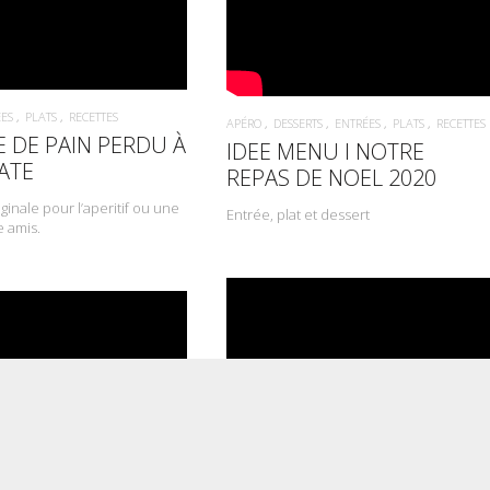
ES
PLATS
RECETTES
APÉRO
DESSERTS
ENTRÉES
PLATS
RECETTES
E DE PAIN PERDU À
IDEE MENU l NOTRE
ATE
REPAS DE NOEL 2020
ginale pour l’aperitif ou une
Entrée, plat et dessert
e amis.
PLATS
RECETTES
TES
Rösti Burger d’agneau