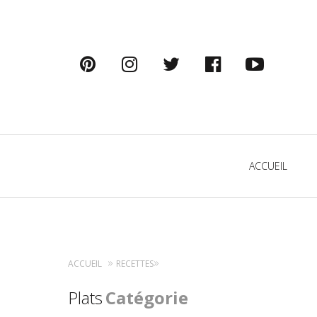
pinterest
instagram
twitter
facebook
youtu
Primary
ACCUEIL
Navigation
ACCUEIL
RECETTES
Plats
Catégorie