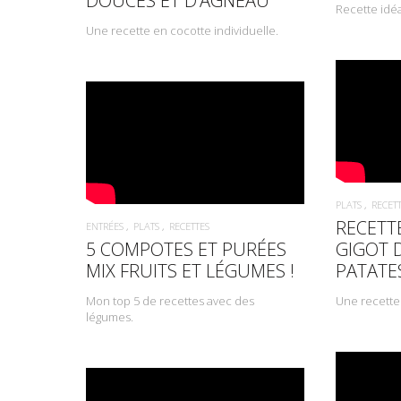
DOUCES ET D’AGNEAU
Recette idéa
Une recette en cocotte individuelle.
PLATS
RECET
RECETT
ENTRÉES
PLATS
RECETTES
5 COMPOTES ET PURÉES
GIGOT 
MIX FRUITS ET LÉGUMES !
PATATE
Mon top 5 de recettes avec des
Une recette 
légumes.