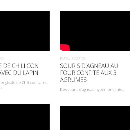
TES
PLATS
RECETTES
 DE CHILI CON
SOURIS D’AGNEAU AU
AVEC DU LAPIN
FOUR CONFITE AUX 3
AGRUMES
originale de Chili con carne
n
Des souris d’agneau hyper fondantes