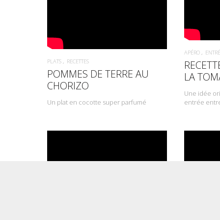
APÉRO
ENTRÉ
PLATS
RECETTES
RECETT
POMMES DE TERRE AU
LA TOM
CHORIZO
Une idée ori
Un plat en cocotte super parfumé
entrée entr
APÉRO
ENTRÉES
PLATS
RECETTES
PLATS
RECET