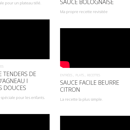
SAUCE BOLOGNAISE
le pour un plateau télé.
Ma propre recette revisitée
TES
E TENDERS DE
ENTRÉES
PLATS
RECETTES
D’AGNEAU l
SAUCE FACILE BEURRE
S DOUCES
CITRON
spéciale pour les enfants.
La recette la plus simple.