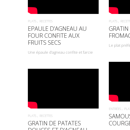
PLATS
RECETTES
PLATS
RECET
EPAULE D’AGNEAU AU
GRATIN
FOUR CONFITE AUX
FROMAG
FRUITS SECS
Le plat préf
Une épaule d’agneau confite et farcie
ENTRÉES
PLA
SAMOUS
PLATS
RECETTES
GRATIN DE PATATES
COURG