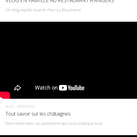
VLOG EN FAMILLE AU RESTAURANT À ANGERS
Un Vlog rapide tourné chez La Boucherie
BLOG
REPORTAGE
Tout savoir sur les châtaignes
Rencontre avec un passionné qui nous explique tout.