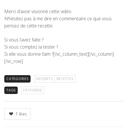
Merci d’avoir visionné cette vidéo.
N’hésitez pas à me dire en commentaire ce que vous
pensez de cette recette.
Si vous l’avez faite ?
Si vous comptez la tester ?
Si elle vous donne faim ?[/vc_column_text][/vc_column]
[/vc_row]
CATEGORIES
DESSERTS
RECETTES
TAGS
PÂTISSERIE
1
likes