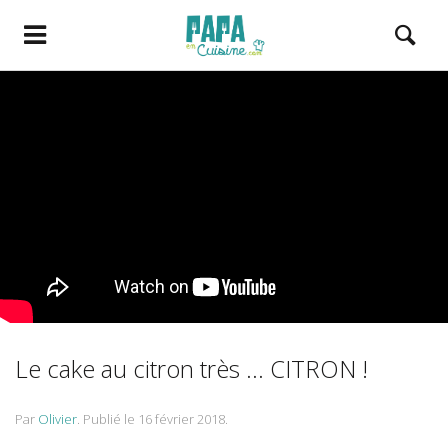
Le cake au citron très … CITRON !
Par
Olivier
.
Publié le
16 février 2018
.