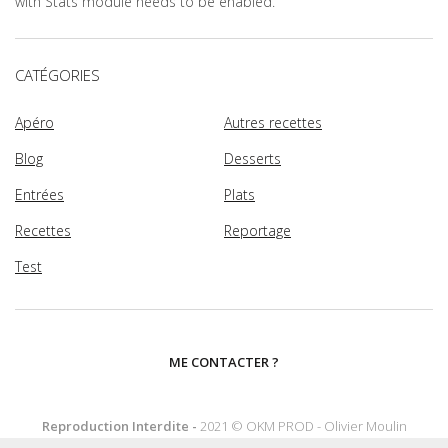
with Stats module needs to be enabled.
CATÉGORIES
Apéro
Autres recettes
Blog
Desserts
Entrées
Plats
Recettes
Reportage
Test
ME CONTACTER ?
Reproduction Interdite -
2021 © OKM PROD - Olivier Moulin