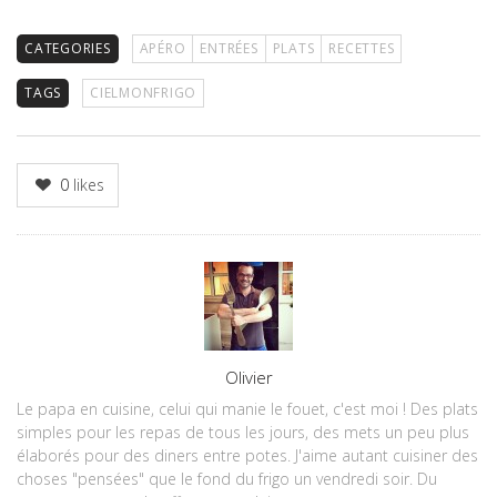
CATEGORIES
APÉRO
ENTRÉES
PLATS
RECETTES
TAGS
CIELMONFRIGO
0
likes
Author
Olivier
Le papa en cuisine, celui qui manie le fouet, c'est moi ! Des plats
simples pour les repas de tous les jours, des mets un peu plus
élaborés pour des diners entre potes. J'aime autant cuisiner des
choses "pensées" que le fond du frigo un vendredi soir. Du