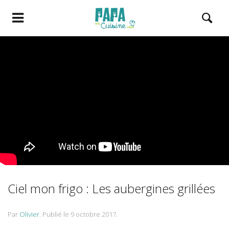
Ciel mon frigo : Les aubergines grillées
Par
Olivier
.
Publié le
9 octobre 2017
.