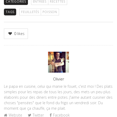
CATEGORIES
ENTRÉES
RECETTES
TAGS
FEUILLETÉS
POISSON
0
likes
Author
Olivier
Le papa en cuisine, celui qui manie le fouet, c'est moi ! Des plats
simples pour les repas de tous les jours, des mets un peu plus
élaborés pour des diners entre potes. J'aime autant cuisiner des
choses "pensées" que le fond du frigo un vendredi soir. Du
moment que ça chauffe, ça me plait.
Website
Twitter
Facebook