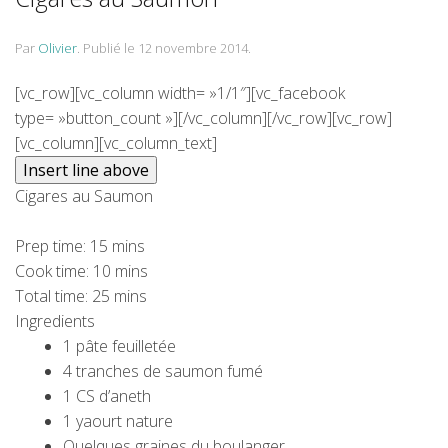
Par
Olivier
.
Publié le
12 novembre 2014
.
[vc_row][vc_column width= »1/1″][vc_facebook
type= »button_count »][/vc_column][/vc_row][vc_row]
[vc_column][vc_column_text]
Cigares au Saumon
Prep time:
15 mins
Cook time:
10 mins
Total time:
25 mins
Ingredients
1 pâte feuilletée
4 tranches de saumon fumé
1 CS d’aneth
1 yaourt nature
Quelques graines du boulanger