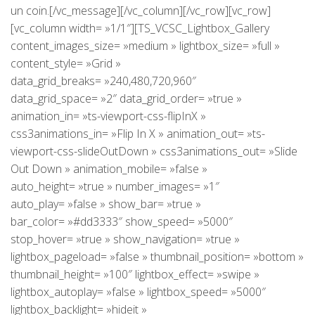
un coin.[/vc_message][/vc_column][/vc_row][vc_row]
[vc_column width= »1/1″][TS_VCSC_Lightbox_Gallery
content_images_size= »medium » lightbox_size= »full »
content_style= »Grid »
data_grid_breaks= »240,480,720,960″
data_grid_space= »2″ data_grid_order= »true »
animation_in= »ts-viewport-css-flipInX »
css3animations_in= »Flip In X » animation_out= »ts-
viewport-css-slideOutDown » css3animations_out= »Slide
Out Down » animation_mobile= »false »
auto_height= »true » number_images= »1″
auto_play= »false » show_bar= »true »
bar_color= »#dd3333″ show_speed= »5000″
stop_hover= »true » show_navigation= »true »
lightbox_pageload= »false » thumbnail_position= »bottom »
thumbnail_height= »100″ lightbox_effect= »swipe »
lightbox_autoplay= »false » lightbox_speed= »5000″
lightbox_backlight= »hideit »