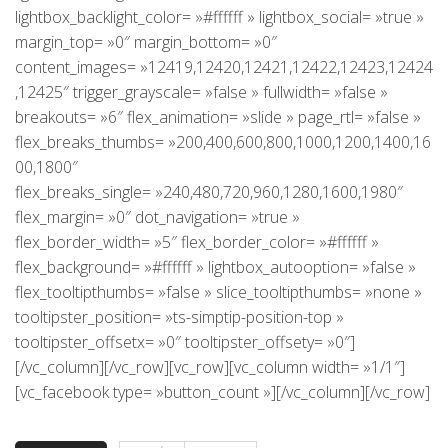
lightbox_backlight_color= »#ffffff » lightbox_social= »true »
margin_top= »0″ margin_bottom= »0″
content_images= »12419,12420,12421,12422,12423,12424
,12425″ trigger_grayscale= »false » fullwidth= »false »
breakouts= »6″ flex_animation= »slide » page_rtl= »false »
flex_breaks_thumbs= »200,400,600,800,1000,1200,1400,16
00,1800″
flex_breaks_single= »240,480,720,960,1280,1600,1980″
flex_margin= »0″ dot_navigation= »true »
flex_border_width= »5″ flex_border_color= »#ffffff »
flex_background= »#ffffff » lightbox_autooption= »false »
flex_tooltipthumbs= »false » slice_tooltipthumbs= »none »
tooltipster_position= »ts-simptip-position-top »
tooltipster_offsetx= »0″ tooltipster_offsety= »0″]
[/vc_column][/vc_row][vc_row][vc_column width= »1/1″]
[vc_facebook type= »button_count »][/vc_column][/vc_row]