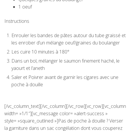
1 oeuf
Instructions
Enrouler les bandes de pâtes autour du tube graissé et
les enrober d’un mélange oeuf/graines du boulanger
Les cuire 10 minutes à 180°
Dans un bol, mélanger le saumon finement haché, le
yaourt et l’aneth
Saler et Poivrer avant de garnir les cigares avec une
poche à douille
[/vc_column_text][/vc_column][/vc_row][vc_row][vc_column
width= »1/1″][vc_message color= »alert-success »
style= »square_outlined »]Pas de poche à douille ? Verser
la garniture dans un sac congélation dont vous couperez