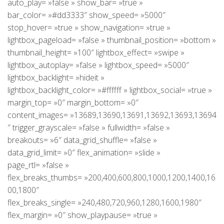
auto_play= »false » show_bar= »true »
bar_color= »#dd3333″ show_speed= »5000″
stop_hover= »true » show_navigation= »true »
lightbox_pageload= »false » thumbnail_position= »bottom »
thumbnail_height= »100″ lightbox_effect= »swipe »
lightbox_autoplay= »false » lightbox_speed= »5000″
lightbox_backlight= »hideit »
lightbox_backlight_color= »#ffffff » lightbox_social= »true »
margin_top= »0″ margin_bottom= »0″
content_images= »13689,13690,13691,13692,13693,13694
″ trigger_grayscale= »false » fullwidth= »false »
breakouts= »6″ data_grid_shuffle= »false »
data_grid_limit= »0″ flex_animation= »slide »
page_rtl= »false »
flex_breaks_thumbs= »200,400,600,800,1000,1200,1400,16
00,1800″
flex_breaks_single= »240,480,720,960,1280,1600,1980″
flex_margin= »0″ show_playpause= »true »