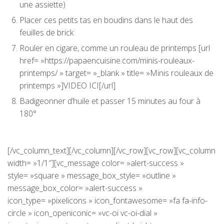
une assiette)
Placer ces petits tas en boudins dans le haut des
feuilles de brick
Rouler en cigare, comme un rouleau de printemps [url
href= »https://papaencuisine.com/minis-rouleaux-
printemps/ » target= »_blank » title= »Minis rouleaux de
printemps »]VIDEO ICI[/url]
Badigeonner d’huile et passer 15 minutes au four à
180°
[/vc_column_text][/vc_column][/vc_row][vc_row][vc_column
width= »1/1″][vc_message color= »alert-success »
style= »square » message_box_style= »outline »
message_box_color= »alert-success »
icon_type= »pixelicons » icon_fontawesome= »fa fa-info-
circle » icon_openiconic= »vc-oi vc-oi-dial »