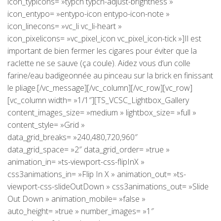
icon_typicons= »typcn typcn-adjust-brightness »
icon_entypo= »entypo-icon entypo-icon-note »
icon_linecons= »vc_li vc_li-heart »
icon_pixelicons= »vc_pixel_icon vc_pixel_icon-tick »]Il est
important de bien fermer les cigares pour éviter que la
raclette ne se sauve (ça coule). Aidez vous d’un colle
farine/eau badigeonnée au pinceau sur la brick en finissant
le pliage.[/vc_message][/vc_column][/vc_row][vc_row]
[vc_column width= »1/1″][TS_VCSC_Lightbox_Gallery
content_images_size= »medium » lightbox_size= »full »
content_style= »Grid »
data_grid_breaks= »240,480,720,960″
data_grid_space= »2″ data_grid_order= »true »
animation_in= »ts-viewport-css-flipInX »
css3animations_in= »Flip In X » animation_out= »ts-
viewport-css-slideOutDown » css3animations_out= »Slide
Out Down » animation_mobile= »false »
auto_height= »true » number_images= »1″