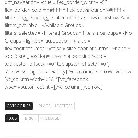
dot_navigation= »true » flex_border_width= »5″
flex_border_color= »#ffffff » flex_background= »#ffffff »
filters_toggle= »Toggle Filter » filters_showall= »Show All »
filters_available= »Available Groups »
filters_selected= »Filtered Groups » filters_nogroups= »No
Groups » lightbox_autooption= »false »
flex_tooltipthumbs= »false » slice_tooltipthumbs= »none »
tooltipster_position= »ts-simptip-position-top »
tooltipster_offsetx= »0″ tooltipster_offsety= »0″]
[/TS_VCSC_Lightbox_Gallery][/vc_column][/vc_row][vc_row]
[vc_column width= »1/1″][vc_facebook
type= »button_count »][/vc_column][/vc_row]
CATEGORIES
PLATS
RECETTES
TAGS
BRICK
FROMAGE