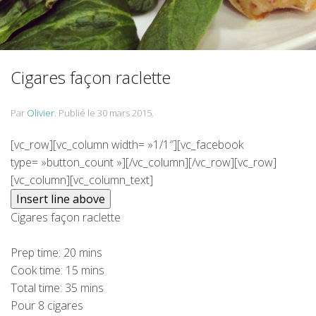
Cigares façon raclette
Par
Olivier
.
Publié le
30 mars 2015
.
[vc_row][vc_column width= »1/1″][vc_facebook
type= »button_count »][/vc_column][/vc_row][vc_row]
[vc_column][vc_column_text]
Cigares façon raclette
Prep time:
20 mins
Cook time:
15 mins
Total time:
35 mins
Pour 8 cigares