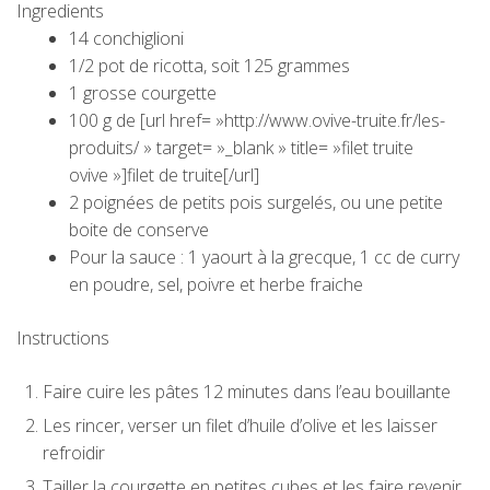
Ingredients
14 conchiglioni
1/2 pot de ricotta, soit 125 grammes
1 grosse courgette
100 g de [url href= »http://www.ovive-truite.fr/les-
produits/ » target= »_blank » title= »filet truite
ovive »]filet de truite[/url]
2 poignées de petits pois surgelés, ou une petite
boite de conserve
Pour la sauce : 1 yaourt à la grecque, 1 cc de curry
en poudre, sel, poivre et herbe fraiche
Instructions
Faire cuire les pâtes 12 minutes dans l’eau bouillante
Les rincer, verser un filet d’huile d’olive et les laisser
refroidir
Tailler la courgette en petites cubes et les faire revenir