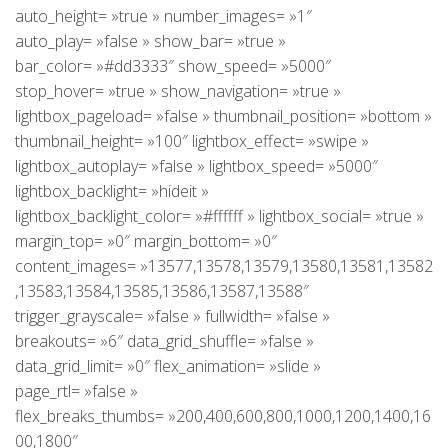
auto_height= »true » number_images= »1″
auto_play= »false » show_bar= »true »
bar_color= »#dd3333″ show_speed= »5000″
stop_hover= »true » show_navigation= »true »
lightbox_pageload= »false » thumbnail_position= »bottom »
thumbnail_height= »100″ lightbox_effect= »swipe »
lightbox_autoplay= »false » lightbox_speed= »5000″
lightbox_backlight= »hideit »
lightbox_backlight_color= »#ffffff » lightbox_social= »true »
margin_top= »0″ margin_bottom= »0″
content_images= »13577,13578,13579,13580,13581,13582
,13583,13584,13585,13586,13587,13588″
trigger_grayscale= »false » fullwidth= »false »
breakouts= »6″ data_grid_shuffle= »false »
data_grid_limit= »0″ flex_animation= »slide »
page_rtl= »false »
flex_breaks_thumbs= »200,400,600,800,1000,1200,1400,16
00,1800″