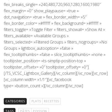
flex_breaks_single= »240,480,720,960,1280,1600,1980″
flex_margin= »0″ show_playpause= »true »
dot_navigation= »true » flex_border_width= »5″
flex_border_color= »#ffffff » flex_background= »#ffffff »
filters_toggle= »Toggle Filter » filters_showall= »Show All »
filters_available= »Available Groups »
filters_selected= »Filtered Groups » filters_nogroups= »No
Groups » lightbox_autooption= »false »
flex_tooltipthumbs= »false » slice_tooltipthumbs= »none »
tooltipster_position= »ts-simptip-position-top »
tooltipster_offsetx= »0″ tooltipster_offsety= »0″]
[/TS_VCSC_Lightbox_Gallery][/vc_column][/vc_row][vc_row]
[vc_column width= »1/1″][vc_facebook
type= »button_count »][/vc_column][/vc_row]
CATEGORIES
PLATS
RECETTES
TAGS
PÂTES
POISSON