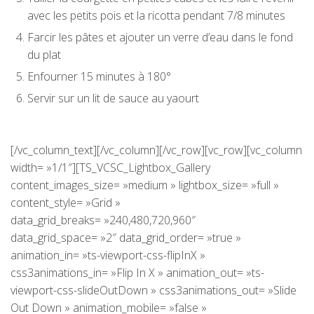
avec les petits pois et la ricotta pendant 7/8 minutes
Farcir les pâtes et ajouter un verre d’eau dans le fond
du plat
Enfourner 15 minutes à 180°
Servir sur un lit de sauce au yaourt
[/vc_column_text][/vc_column][/vc_row][vc_row][vc_column
width= »1/1″][TS_VCSC_Lightbox_Gallery
content_images_size= »medium » lightbox_size= »full »
content_style= »Grid »
data_grid_breaks= »240,480,720,960″
data_grid_space= »2″ data_grid_order= »true »
animation_in= »ts-viewport-css-flipInX »
css3animations_in= »Flip In X » animation_out= »ts-
viewport-css-slideOutDown » css3animations_out= »Slide
Out Down » animation_mobile= »false »