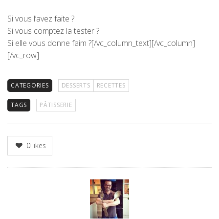
Si vous l’avez faite ?
Si vous comptez la tester ?
Si elle vous donne faim ?[/vc_column_text][/vc_column]
[/vc_row]
CATEGORIES
DESSERTS
RECETTES
TAGS
PÂTISSERIE
0
likes