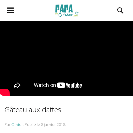
Gâteau aux dattes
Par
Olivier
.
Publié le
8 janvier 2018
.