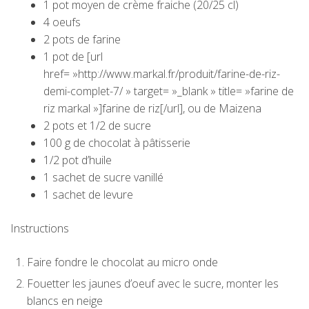
1 pot moyen de crème fraiche (20/25 cl)
4 oeufs
2 pots de farine
1 pot de [url
href= »http://www.markal.fr/produit/farine-de-riz-
demi-complet-7/ » target= »_blank » title= »farine de
riz markal »]farine de riz[/url], ou de Maizena
2 pots et 1/2 de sucre
100 g de chocolat à pâtisserie
1/2 pot d’huile
1 sachet de sucre vanillé
1 sachet de levure
Instructions
Faire fondre le chocolat au micro onde
Fouetter les jaunes d’oeuf avec le sucre, monter les
blancs en neige