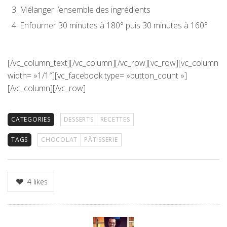
Mélanger l’ensemble des ingrédients
Enfourner 30 minutes à 180° puis 30 minutes à 160°
[/vc_column_text][/vc_column][/vc_row][vc_row][vc_column
width= »1/1″][vc_facebook type= »button_count »]
[/vc_column][/vc_row]
CATEGORIES
DESSERTS
RECETTES
TAGS
CHOCOLAT
PÂTISSERIE
4
likes