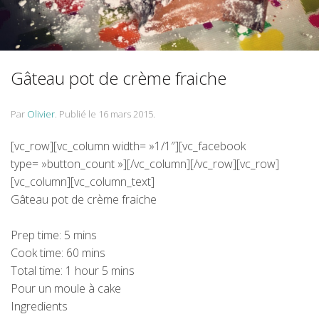
Gâteau pot de crème fraiche
Par
Olivier
.
Publié le
16 mars 2015
.
[vc_row][vc_column width= »1/1″][vc_facebook
type= »button_count »][/vc_column][/vc_row][vc_row]
[vc_column][vc_column_text]
Gâteau pot de crème fraiche
Prep time:
5 mins
Cook time:
60 mins
Total time:
1 hour 5 mins
Pour un moule à cake
Ingredients