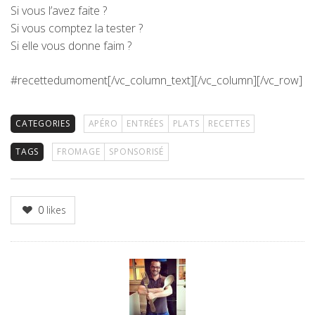
Si vous l’avez faite ?
Si vous comptez la tester ?
Si elle vous donne faim ?
#recettedumoment
[/vc_column_text][/vc_column][/vc_row]
CATEGORIES
APÉRO
ENTRÉES
PLATS
RECETTES
TAGS
FROMAGE
SPONSORISÉ
0
likes