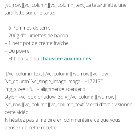
[vc_row][vc_column][vc_column_text]La tatartiflette, une
tartiflette sur une tarte.
– 6 Pommes de terre
– 200g d’allumettes de bacon
– 1 petit pot de crème fraiche
– Du poivre
– Et bien sur, du
chaussée aux moines
[/vc_column_text][/vc_column][/vc_row][vc_row]
[vc_column][vc_single_image image= »17217″
img_size= »full » alignment= »center »
style= »vc_box_shadow_3d »][/vc_column][/vc_row]
[vc_row][vc_column][vc_column_text]Merci d’avoir visionné
cette vidéo.
N’hésitez pas à me dire en commentaire ce que vous
pensez de cette recette.