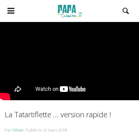
La Tatartiflette … version rapide !
Par
Olivier
.
Publié le
22 mars 2018
.