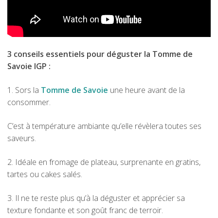
3 conseils essentiels pour déguster la Tomme de
Savoie IGP :
1. Sors la
Tomme de Savoie
une heure avant de la
consommer.
C’est à température ambiante qu’elle révèlera toutes ses
saveurs.
2. Idéale en fromage de plateau, surprenante en gratins,
tartes ou cakes salés.
3. Il ne te reste plus qu’à la déguster et apprécier sa
texture fondante et son goût franc de terroir.