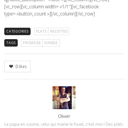
[vc_row][vc_column width= »1/1″][vc_facebook
type= »button_count »][/vc_column][/vc_row]
CATEGORIES
PLATS
RECETTES
TAGS
FROMAGE
VIANDE
0
likes
Author
Olivier
Le papa en cuisine, celui qui manie le fouet, c'est moi ! Des plats