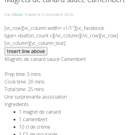
Par
Olivier
.
Publié le
2 novembre 2014
.
[vc_row][vc_column width= »1/1″][vc_facebook
type= »button_count »][/vc_column][/vc_row][vc_row]
[vc_column][vc_column_text]
Magrets de canard sauce Camembert
Prep time:
5 mins
Cook time:
20 mins
Total time:
25 mins
Une surprenante association
Ingredients
1 magret de canard
1 camembert
10 cl de crème
1 CS de moutarde