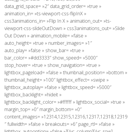
data_grid_space= »2″ data_grid_order= »true »
animation_in= »ts-viewport-css-flipInX »
css3animations_in= »Flip In X » animation_out= »ts-
viewport-css-slideOutDown » css3animations_out= »Slide
Out Down » animation_mobile= »false »
auto_height= »true » number_images= »1″
auto_play= »false » show_bar= »true »
bar_color= »#dd3333″ show_speed= »5000″
stop_hover= »true » show_navigation= »true »
lightbox_pageload= »false » thumbnail_position= »bottom »
thumbnail_height= »100″ lightbox_effect= »swipe »
lightbox_autoplay= »false » lightbox_speed= »5000″
lightbox_backlight= »hideit »
lightbox_backlight_color= »#ffffff » lightbox_social= »true »
margin_top= »0″ margin_bottom= »0″
content_images= »12314,12315,12316,12317,12318,12319
″ fullwidth= »false » breakouts= »6″ page_rtl= »false »
lightbox_autooption= »false »][/vc_column][/vc_row]