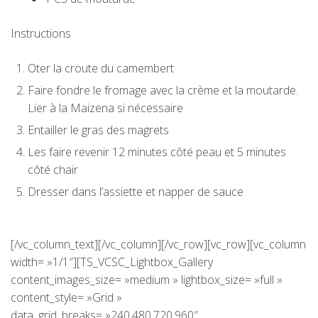
Instructions
Oter la croute du camembert
Faire fondre le fromage avec la crème et la moutarde.
Lier à la Maizena si nécessaire
Entailler le gras des magrets
Les faire revenir 12 minutes côté peau et 5 minutes
côté chair
Dresser dans l’assiette et napper de sauce
[/vc_column_text][/vc_column][/vc_row][vc_row][vc_column
width= »1/1″][TS_VCSC_Lightbox_Gallery
content_images_size= »medium » lightbox_size= »full »
content_style= »Grid »
data_grid_breaks= »240,480,720,960″