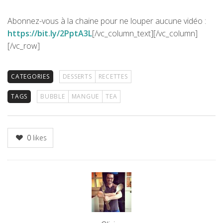
Abonnez-vous à la chaine pour ne louper aucune vidéo :
https://bit.ly/2PptA3L
[/vc_column_text][/vc_column]
[/vc_row]
CATEGORIES
DESSERTS
RECETTES
TAGS
BUBBLE
MANGUE
TEA
0
likes
Author