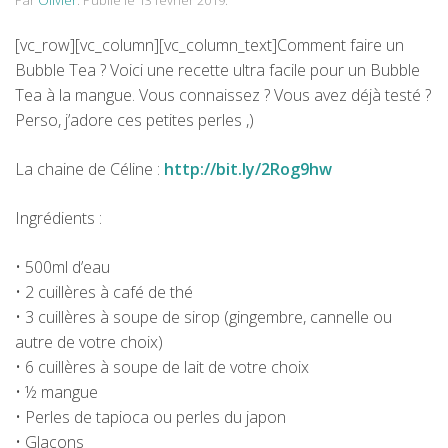
Par
Olivier
.
Publié le
13 février 2019
.
[vc_row][vc_column][vc_column_text]Comment faire un
Bubble Tea ? Voici une recette ultra facile pour un Bubble
Tea à la mangue. Vous connaissez ? Vous avez déjà testé ?
Perso, j’adore ces petites perles ,)
La chaine de Céline :
http://bit.ly/2Rog9hw
Ingrédients :
• 500ml d’eau
• 2 cuillères à café de thé
• 3 cuillères à soupe de sirop (gingembre, cannelle ou
autre de votre choix)
• 6 cuillères à soupe de lait de votre choix
• ½ mangue
• Perles de tapioca ou perles du japon
• Glaçons