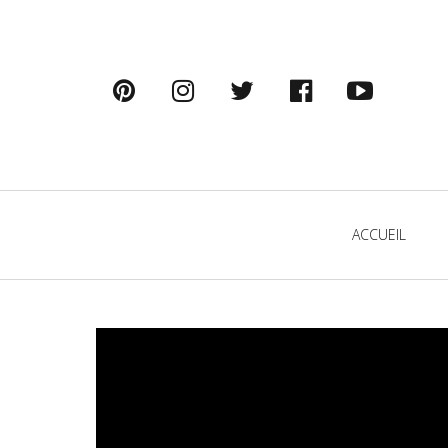
pinterest
instagram
twitter
facebook
youtu
Primary
ACCUEIL
Navigation