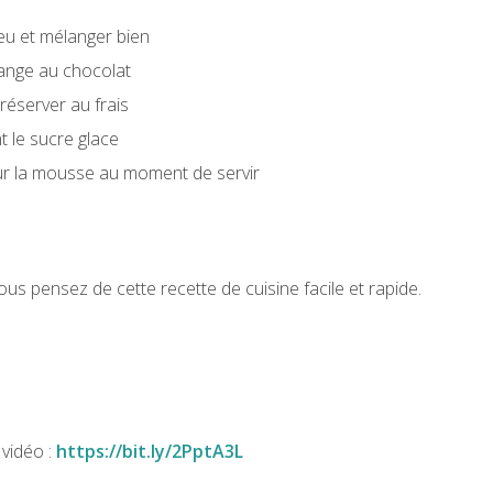
feu et mélanger bien
lange au chocolat
réserver au frais
t le sucre glace
 sur la mousse au moment de servir
s pensez de cette recette de cuisine facile et rapide.
vidéo :
https://bit.ly/2PptA3L