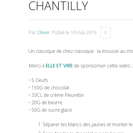
CHANTILLY
Par
Olivier
.
Publié le
10 mai 2019
.
0
Un classique de chez classique : la mousse au choco
Merci à
ELLE ET VIRE
de sponsoriser cette vidéo ;
• 5 Oeufs
• 150G de chocolat
• 33CL de crème Fleurette
• 20G de beurre
• 50G de sucre glace
Séparer les blancs des jaunes et monter le