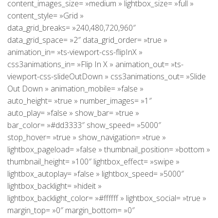
content_images_size= »medium » lightbox_size= »full »
content_style= »Grid »
data_grid_breaks= »240,480,720,960″
data_grid_space= »2″ data_grid_order= »true »
animation_in= »ts-viewport-css-flipInX »
css3animations_in= »Flip In X » animation_out= »ts-
viewport-css-slideOutDown » css3animations_out= »Slide
Out Down » animation_mobile= »false »
auto_height= »true » number_images= »1″
auto_play= »false » show_bar= »true »
bar_color= »#dd3333″ show_speed= »5000″
stop_hover= »true » show_navigation= »true »
lightbox_pageload= »false » thumbnail_position= »bottom »
thumbnail_height= »100″ lightbox_effect= »swipe »
lightbox_autoplay= »false » lightbox_speed= »5000″
lightbox_backlight= »hideit »
lightbox_backlight_color= »#ffffff » lightbox_social= »true »
margin_top= »0″ margin_bottom= »0″