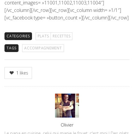
content_images= »11001,11002,11003,11004″]
[/vc_column][/vc_row][vc_row][vc_column width= »1/1″]
[vc_facebook type= »button_count »][/vc_column][/vc_row]
CATEGORIES
PLATS
RECETTES
TAGS
ACCOMPAGNEMENT
1
likes
Author
Olivier
Le papa en cuisine, celui qui manie le fouet, c'est moi ! Des plats