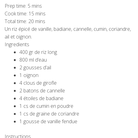
Prep time:
5 mins
Cook time:
15 mins
Total time:
20 mins
Un riz épicé de vanille, badiane, cannelle, cumin, coriandre,
ail et oignon.
Ingredients
400 gr de riz long
800 ml d’eau
2 gousses d’ail
1 oignon
4 clous de girofle
2 batons de cannelle
4 étoiles de badiane
1 cs de cumin en poudre
1 cs de graine de coriandre
1 gousse de vanille fendue
Instructions