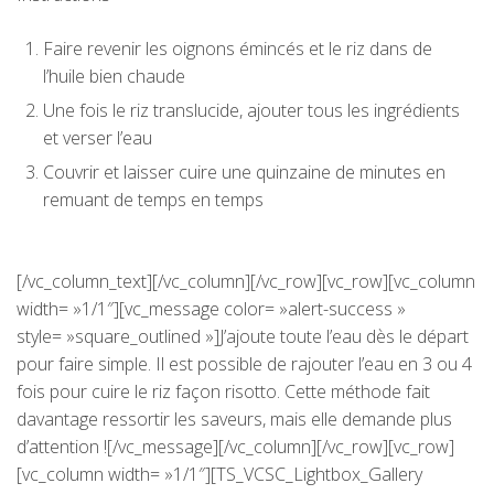
Faire revenir les oignons émincés et le riz dans de
l’huile bien chaude
Une fois le riz translucide, ajouter tous les ingrédients
et verser l’eau
Couvrir et laisser cuire une quinzaine de minutes en
remuant de temps en temps
[/vc_column_text][/vc_column][/vc_row][vc_row][vc_column
width= »1/1″][vc_message color= »alert-success »
style= »square_outlined »]J’ajoute toute l’eau dès le départ
pour faire simple. Il est possible de rajouter l’eau en 3 ou 4
fois pour cuire le riz façon risotto. Cette méthode fait
davantage ressortir les saveurs, mais elle demande plus
d’attention ![/vc_message][/vc_column][/vc_row][vc_row]
[vc_column width= »1/1″][TS_VCSC_Lightbox_Gallery