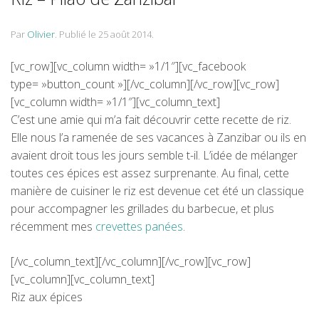
Par
Olivier
.
Publié le
25 août 2014
.
[vc_row][vc_column width= »1/1″][vc_facebook
type= »button_count »][/vc_column][/vc_row][vc_row]
[vc_column width= »1/1″][vc_column_text]
C’est une amie qui m’a fait découvrir cette recette de riz.
Elle nous l’a ramenée de ses vacances à Zanzibar ou ils en
avaient droit tous les jours semble t-il. L’idée de mélanger
toutes ces épices est assez surprenante. Au final, cette
manière de cuisiner le riz est devenue cet été un classique
pour accompagner les grillades du barbecue, et plus
récemment mes
crevettes panées
.
[/vc_column_text][/vc_column][/vc_row][vc_row]
[vc_column][vc_column_text]
Riz aux épices