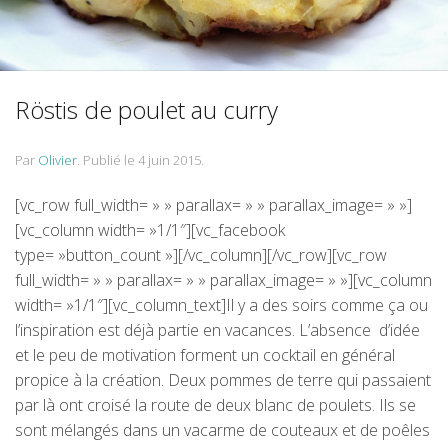
Röstis de poulet au curry
Par
Olivier
.
Publié le
4 juin 2015
.
[vc_row full_width= » » parallax= » » parallax_image= » »]
[vc_column width= »1/1″][vc_facebook
type= »button_count »][/vc_column][/vc_row][vc_row
full_width= » » parallax= » » parallax_image= » »][vc_column
width= »1/1″][vc_column_text]Il y a des soirs comme ça ou
l’inspiration est déjà partie en vacances. L’absence d’idée
et le peu de motivation forment un cocktail en général
propice à la création. Deux pommes de terre qui passaient
par là ont croisé la route de deux blanc de poulets. Ils se
sont mélangés dans un vacarme de couteaux et de poêles