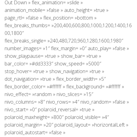
Out Down » flex_animation= »slide »
animation_mobile= »false » auto_height= »true »
page_rtl= »false » flex_position= »bottom »
flex_breaks_thumbs= »200,400,600,800,1000,1200,1400,16
00,1800″
flex_breaks_single= »240,480,720,960,1280,1600,1980″
number_images= »1″ flex_margin= »0″ auto_play= »false »
show_playpause= »true » show_bar= »true »
bar_color= »#dd3333″ show_speed= »5000″
stop_hover= »true » show_navigation= »true »
dot_navigation= »true » flex_border_width= »5″
flex_border_color= »#ffffff » flex_background= »#ffffff »
nivo_effect= »random » nivo_slices= »15″
nivo_columns= »8″ nivo_rows= »4″ nivo_random= »false »
nivo_start= »0″ polaroid_reversal= »true »
polaroid_maxheight= »800″ polaroid_visible= »4″
polaroid_margin= »20″ polaroid_layout= »horizontalLeft »
polaroid_autostart= »false »