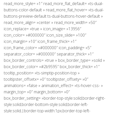
read_more_style= »1″ read_more_flat_default= »ts-dual-
buttons-color-default » read_more_flat_hover= »ts-dual-
buttons-preview-default ts-dual-buttons-hover-default »
read_more_align= »center » read_more_width= »50″
icon_replace= »true » icon_image= »13956″
icon_color= »#000000″ icon_size_slide= »100″
icon_margin= »10″ icon_frame_thick= »1″
icon_frame_color= »#000000″ icon_padding= »5″
separator_color= »#000000″ separator_thick= »1″
box_border_controls= »true » box_border_type= »solid »
box_border_color= »#2b9595″ box_border_thick= »1″
tooltip_position= »ts-simptip-position-top »
tooltipster_offsetx= »0″ tooltipster_offsety= »0″
animations= »false » animation_effect= »ts-hover-css- »
margin_top= »0″ margin_bottom= »0″
box_border_setting= »border-top-style:solid;border-right-
style:solid;border-bottom-style:solid;border-left-
style:solid;|border-top-width:1px;border-top-left-