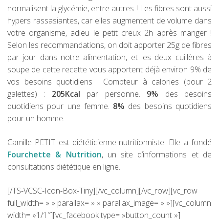
normalisent la glycémie, entre autres !
Les fibres sont aussi
hypers rassasiantes, car elles augmentent de volume dans
votre organisme, adieu le petit creux 2h après manger !
Selon les recommandations, on doit apporter 25g de fibres
par jour dans notre alimentation, et les deux cuillères à
soupe de cette recette vous apportent déjà environ 9% de
vos besoins quotidiens !
Compteur à calories (pour 2
galettes) :
205Kcal
par personne.
9%
des besoins
quotidiens pour une femme.
8%
des besoins quotidiens
pour un homme.
Camille PETIT est diététicienne-nutritionniste. Elle a fondé
Fourchette & Nutrition
, un site d’informations et de
consultations diététique en ligne.
[/TS-VCSC-Icon-Box-Tiny][/vc_column][/vc_row][vc_row
full_width= » » parallax= » » parallax_image= » »][vc_column
width= »1/1″][vc_facebook type= »button_count »]