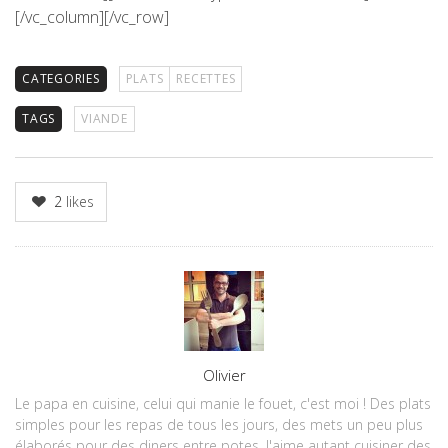
[/vc_column][/vc_row]
CATEGORIES
PLATS
RECETTES
TAGS
VIANDE
2
likes
Author
Olivier
Le papa en cuisine, celui qui manie le fouet, c'est moi ! Des plats
simples pour les repas de tous les jours, des mets un peu plus
élaborés pour des diners entre potes. J'aime autant cuisiner des