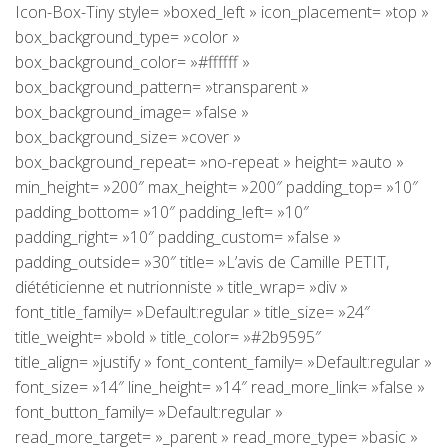
Icon-Box-Tiny style= »boxed_left » icon_placement= »top »
box_background_type= »color »
box_background_color= »#ffffff »
box_background_pattern= »transparent »
box_background_image= »false »
box_background_size= »cover »
box_background_repeat= »no-repeat » height= »auto »
min_height= »200″ max_height= »200″ padding_top= »10″
padding_bottom= »10″ padding_left= »10″
padding_right= »10″ padding_custom= »false »
padding_outside= »30″ title= »L’avis de Camille PETIT,
diététicienne et nutrionniste » title_wrap= »div »
font_title_family= »Default:regular » title_size= »24″
title_weight= »bold » title_color= »#2b9595″
title_align= »justify » font_content_family= »Default:regular »
font_size= »14″ line_height= »14″ read_more_link= »false »
font_button_family= »Default:regular »
read_more_target= »_parent » read_more_type= »basic »