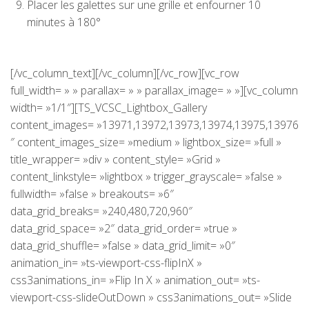
Placer les galettes sur une grille et enfourner 10
minutes à 180°
[/vc_column_text][/vc_column][/vc_row][vc_row
full_width= » » parallax= » » parallax_image= » »][vc_column
width= »1/1″][TS_VCSC_Lightbox_Gallery
content_images= »13971,13972,13973,13974,13975,13976
″ content_images_size= »medium » lightbox_size= »full »
title_wrapper= »div » content_style= »Grid »
content_linkstyle= »lightbox » trigger_grayscale= »false »
fullwidth= »false » breakouts= »6″
data_grid_breaks= »240,480,720,960″
data_grid_space= »2″ data_grid_order= »true »
data_grid_shuffle= »false » data_grid_limit= »0″
animation_in= »ts-viewport-css-flipInX »
css3animations_in= »Flip In X » animation_out= »ts-
viewport-css-slideOutDown » css3animations_out= »Slide