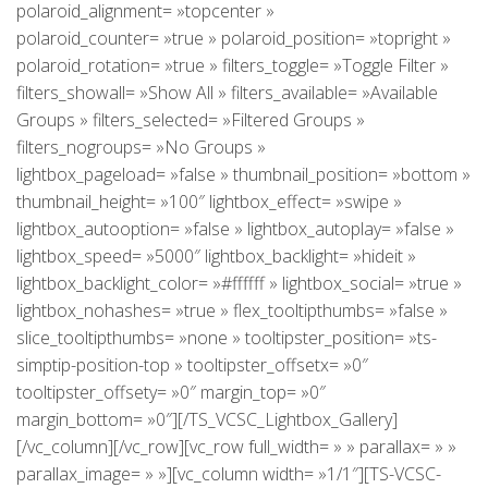
polaroid_alignment= »topcenter »
polaroid_counter= »true » polaroid_position= »topright »
polaroid_rotation= »true » filters_toggle= »Toggle Filter »
filters_showall= »Show All » filters_available= »Available
Groups » filters_selected= »Filtered Groups »
filters_nogroups= »No Groups »
lightbox_pageload= »false » thumbnail_position= »bottom »
thumbnail_height= »100″ lightbox_effect= »swipe »
lightbox_autooption= »false » lightbox_autoplay= »false »
lightbox_speed= »5000″ lightbox_backlight= »hideit »
lightbox_backlight_color= »#ffffff » lightbox_social= »true »
lightbox_nohashes= »true » flex_tooltipthumbs= »false »
slice_tooltipthumbs= »none » tooltipster_position= »ts-
simptip-position-top » tooltipster_offsetx= »0″
tooltipster_offsety= »0″ margin_top= »0″
margin_bottom= »0″][/TS_VCSC_Lightbox_Gallery]
[/vc_column][/vc_row][vc_row full_width= » » parallax= » »
parallax_image= » »][vc_column width= »1/1″][TS-VCSC-