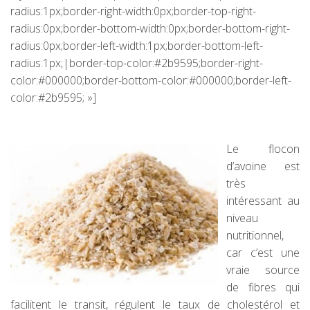
radius:1px;border-right-width:0px;border-top-right-
radius:0px;border-bottom-width:0px;border-bottom-right-
radius:0px;border-left-width:1px;border-bottom-left-
radius:1px;|border-top-color:#2b9595;border-right-
color:#000000;border-bottom-color:#000000;border-left-
color:#2b9595; »]
Le flocon
d’avoine est
très
intéressant au
niveau
nutritionnel,
car c’est une
vraie source
de fibres qui
facilitent le transit, régulent le taux de cholestérol et