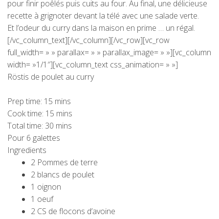
pour finir poêlés puis cuits au four. Au final, une délicieuse
recette à grignoter devant la télé avec une salade verte.
Et l’odeur du curry dans la maison en prime … un régal.
[/vc_column_text][/vc_column][/vc_row][vc_row
full_width= » » parallax= » » parallax_image= » »][vc_column
width= »1/1″][vc_column_text css_animation= » »]
Röstis de poulet au curry
Prep time:
15 mins
Cook time:
15 mins
Total time:
30 mins
Pour 6 galettes
Ingredients
2 Pommes de terre
2 blancs de poulet
1 oignon
1 oeuf
2 CS de flocons d’avoine