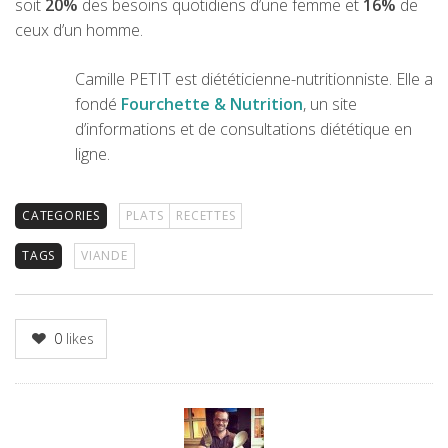
soit
20%
des besoins quotidiens d’une femme et
16%
de
ceux d’un homme.
Camille PETIT est diététicienne-nutritionniste. Elle a
fondé
Fourchette & Nutrition
, un site
d’informations et de consultations diététique en
ligne.
CATEGORIES
PLATS
RECETTES
TAGS
VIANDE
0
likes