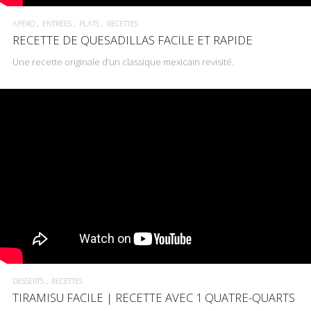
APÉRO
ENTRÉES
PLATS
RECETTES
RECETTE DE QUESADILLAS FACILE ET RAPIDE
Une recette originale d’un classique mexicain revisité.
DESSERTS
RECETTES
TIRAMISU FACILE | RECETTE AVEC 1 QUATRE-QUARTS