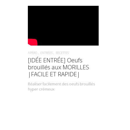
APÉRO
ENTRÉES
RECETTES
[IDÉE ENTRÉE] Oeufs
brouillés aux MORILLES
|FACILE ET RAPIDE|
Réaliser facilement des oeufs brouillés
hyper crémeux