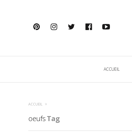
pinterest
instagram
twitter
facebook
youtu
Primary
ACCUEIL
Navigation
ACCUEIL
oeufs
Tag