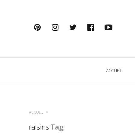
pinterest
instagram
twitter
facebook
youtu
Primary
ACCUEIL
Navigation
ACCUEIL
raisins
Tag