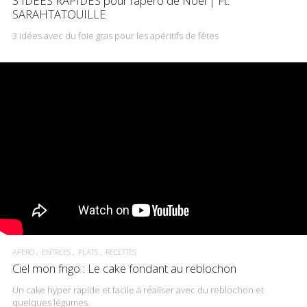
3 IDÉES RAPIDES pour l’apéro de Noël | Ft.
SARAHTATOUILLE
3 idées avec du foie gras pour les apéritifs de fêtes
APÉRO
ENTRÉES
PLATS
RECETTES
Ciel mon frigo : Le cake fondant au reblochon
Un cake hyper rapide et facile à réaliser avec du reblochon et
quelques légumes.