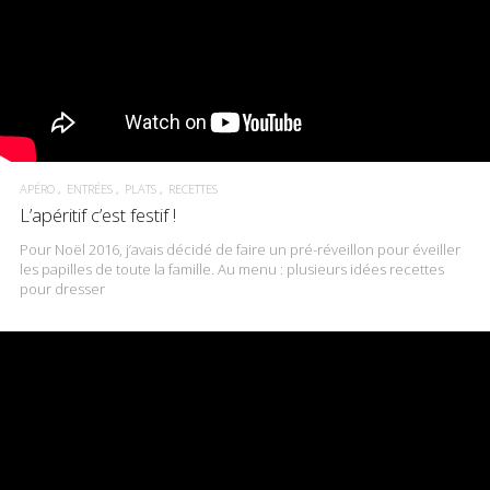
APÉRO
ENTRÉES
PLATS
RECETTES
L’apéritif c’est festif !
Pour Noël 2016, j’avais décidé de faire un pré-réveillon pour éveiller
les papilles de toute la famille. Au menu : plusieurs idées recettes
pour dresser