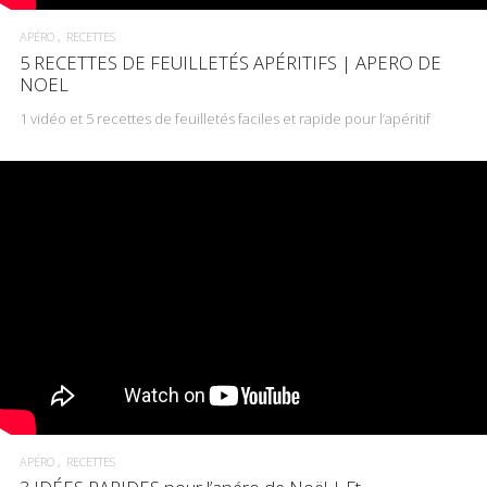
APÉRO
RECETTES
5 RECETTES DE FEUILLETÉS APÉRITIFS | APERO DE
NOEL
1 vidéo et 5 recettes de feuilletés faciles et rapide pour l’apéritif
APÉRO
RECETTES