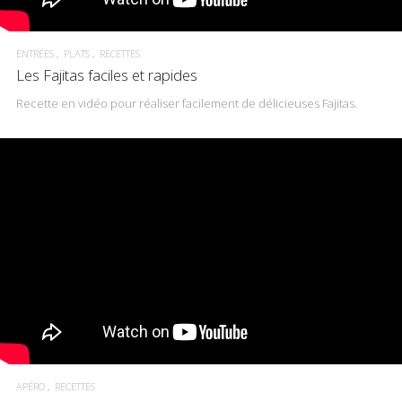
ENTRÉES
PLATS
RECETTES
Les Fajitas faciles et rapides
Recette en vidéo pour réaliser facilement de délicieuses Fajitas.
APÉRO
RECETTES