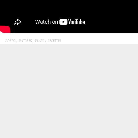
APÉRO
ENTRÉES
PLATS
RECETTES
Gaufre raclette
Une raclette enfermée dans une gaufre croustillante en feuille de
brick