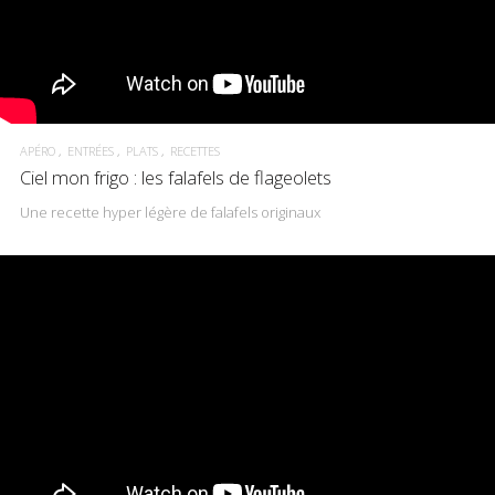
APÉRO
ENTRÉES
PLATS
RECETTES
Ciel mon frigo : les falafels de flageolets
Une recette hyper légère de falafels originaux