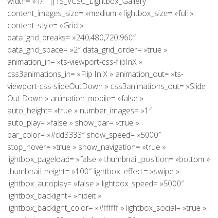
width= »1/1″][TS_VCSC_Lightbox_Gallery
content_images_size= »medium » lightbox_size= »full »
content_style= »Grid »
data_grid_breaks= »240,480,720,960″
data_grid_space= »2″ data_grid_order= »true »
animation_in= »ts-viewport-css-flipInX »
css3animations_in= »Flip In X » animation_out= »ts-
viewport-css-slideOutDown » css3animations_out= »Slide
Out Down » animation_mobile= »false »
auto_height= »true » number_images= »1″
auto_play= »false » show_bar= »true »
bar_color= »#dd3333″ show_speed= »5000″
stop_hover= »true » show_navigation= »true »
lightbox_pageload= »false » thumbnail_position= »bottom »
thumbnail_height= »100″ lightbox_effect= »swipe »
lightbox_autoplay= »false » lightbox_speed= »5000″
lightbox_backlight= »hideit »
lightbox_backlight_color= »#ffffff » lightbox_social= »true »