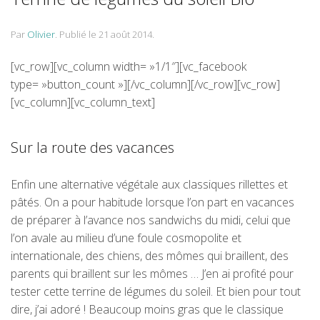
Par
Olivier
.
Publié le
21 août 2014
.
[vc_row][vc_column width= »1/1″][vc_facebook
type= »button_count »][/vc_column][/vc_row][vc_row]
[vc_column][vc_column_text]
Sur la route des vacances
Enfin une alternative végétale aux classiques rillettes et
pâtés. On a pour habitude lorsque l’on part en vacances
de préparer à l’avance nos sandwichs du midi, celui que
l’on avale au milieu d’une foule cosmopolite et
internationale, des chiens, des mômes qui braillent, des
parents qui braillent sur les mômes … J’en ai profité pour
tester cette terrine de légumes du soleil. Et bien pour tout
dire, j’ai adoré ! Beaucoup moins gras que le classique