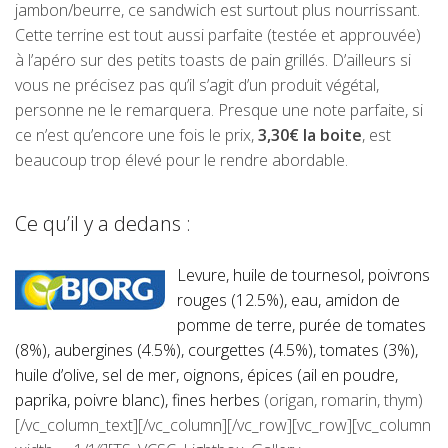
jambon/beurre, ce sandwich est surtout plus nourrissant.
Cette terrine est tout aussi parfaite (testée et approuvée)
à l’apéro sur des petits toasts de pain grillés. D’ailleurs si
vous ne précisez pas qu’il s’agit d’un produit végétal,
personne ne le remarquera. Presque une note parfaite, si
ce n’est qu’encore une fois le prix,
3,30€ la boite
, est
beaucoup trop élevé pour le rendre abordable.
Ce qu’il y a dedans :
Levure, huile de tournesol, poivrons
rouges (12.5%), eau, amidon de
pomme de terre, purée de tomates
(8%), aubergines (4.5%), courgettes (4.5%), tomates (3%),
huile d’olive, sel de mer, oignons, épices (ail en poudre,
paprika, poivre blanc), fines herbes
(origan, romarin, thym)
[/vc_column_text][/vc_column][/vc_row][vc_row][vc_column