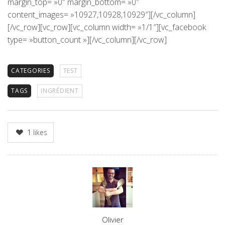
margin_top= »0″ margin_bottom= »0″
content_images= »10927,10928,10929″][/vc_column]
[/vc_row][vc_row][vc_column width= »1/1″][vc_facebook
type= »button_count »][/vc_column][/vc_row]
CATEGORIES
TEST
TAGS
INGRÉDIENT
1
likes
Author
Olivier