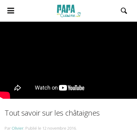
Tout savoir sur les châtaignes
Par
Olivier
.
Publié le
12 novembre 2016
.