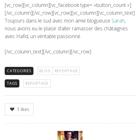
[vc_row][vc_column][vc_facebook type= »button_count »]
[/vc_column][/vc_row][vc_row][vc_column][vc_column_text]
Toujours dans le sud avec mon amie blogueuse
Sarah
,
nous avons eu le plaisir d’aller ramasser des châtaignes
avec Hafid, un véritable passionné.
[/vc_column_text][/vc_column][/vc_row]
CATEGORIES
BLOG
REPORTAGE
TAGS
REPORTAGE
1
likes