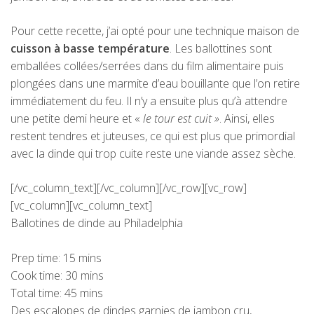
Pour cette recette, j’ai opté pour une technique maison de
cuisson à basse température
. Les ballottines sont
emballées collées/serrées dans du film alimentaire puis
plongées dans une marmite d’eau bouillante que l’on retire
immédiatement du feu. Il n’y a ensuite plus qu’à attendre
une petite demi heure et «
le tour est cuit »
. Ainsi, elles
restent tendres et juteuses, ce qui est plus que primordial
avec la dinde qui trop cuite reste une viande assez sèche.
[/vc_column_text][/vc_column][/vc_row][vc_row]
[vc_column][vc_column_text]
Ballotines de dinde au Philadelphia
Prep time:
15 mins
Cook time:
30 mins
Total time:
45 mins
Des escalopes de dindes garnies de jambon cru,