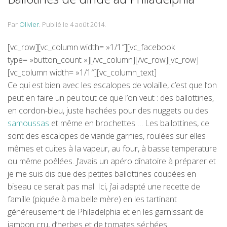
Par
Olivier
.
Publié le
4 août 2014
.
[vc_row][vc_column width= »1/1″][vc_facebook
type= »button_count »][/vc_column][/vc_row][vc_row]
[vc_column width= »1/1″][vc_column_text]
Ce qui est bien avec les escalopes de volaille, c’est que l’on
peut en faire un peu tout ce que l’on veut : des ballottines,
en cordon-bleu, juste hachées pour des nuggets ou des
samoussas
et même en brochettes … Les ballottines, ce
sont des escalopes de viande garnies, roulées sur elles
mêmes et cuites à la vapeur, au four, à basse temperature
ou même poêlées. J’avais un apéro dînatoire à préparer et
je me suis dis que des petites ballottines coupées en
biseau ce serait pas mal. Ici, j’ai adapté une recette de
famille (piquée à ma belle mère) en les tartinant
généreusement de Philadelphia et en les garnissant de
jambon cru, d’herbes et de tomates séchées.