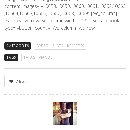
content_images= »10658,10659,10660,10661,10662,10663
,10664,10665,10666,10667,10668,10669″][/vc_column]
[/vc_row][vc_row][vc_column width= »1/1″][vc_facebook
type= »button_count »][/vc_column][/vc_row]
CATEGORIES
APÉRO
PLATS
RECETTES
TAGS
TAPAS
VIANDE
2
likes