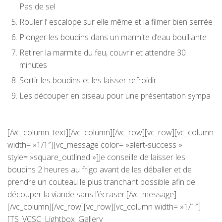
Pas de sel
Rouler l’ escalope sur elle même et la filmer bien serrée
Plonger les boudins dans un marmite d’eau bouillante
Retirer la marmite du feu, couvrir et attendre 30
minutes
Sortir les boudins et les laisser refroidir
Les découper en biseau pour une présentation sympa
[/vc_column_text][/vc_column][/vc_row][vc_row][vc_column
width= »1/1″][vc_message color= »alert-success »
style= »square_outlined »]Je conseille de laisser les
boudins 2 heures au frigo avant de les déballer et de
prendre un couteau le plus tranchant possible afin de
découper la viande sans l’écraser.[/vc_message]
[/vc_column][/vc_row][vc_row][vc_column width= »1/1″]
[TS_VCSC_Lightbox_Gallery