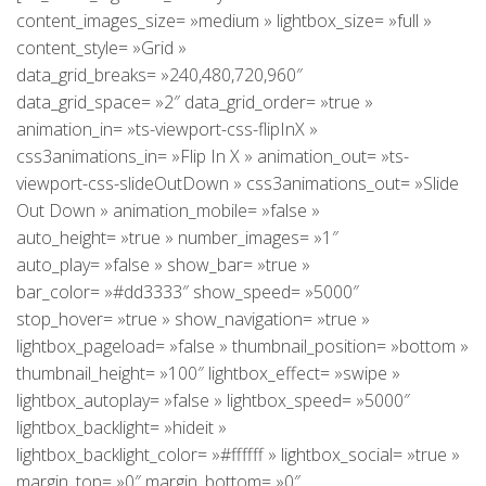
content_images_size= »medium » lightbox_size= »full »
content_style= »Grid »
data_grid_breaks= »240,480,720,960″
data_grid_space= »2″ data_grid_order= »true »
animation_in= »ts-viewport-css-flipInX »
css3animations_in= »Flip In X » animation_out= »ts-
viewport-css-slideOutDown » css3animations_out= »Slide
Out Down » animation_mobile= »false »
auto_height= »true » number_images= »1″
auto_play= »false » show_bar= »true »
bar_color= »#dd3333″ show_speed= »5000″
stop_hover= »true » show_navigation= »true »
lightbox_pageload= »false » thumbnail_position= »bottom »
thumbnail_height= »100″ lightbox_effect= »swipe »
lightbox_autoplay= »false » lightbox_speed= »5000″
lightbox_backlight= »hideit »
lightbox_backlight_color= »#ffffff » lightbox_social= »true »
margin_top= »0″ margin_bottom= »0″