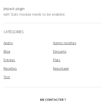
Jetpack plugin
with Stats module needs to be enabled.
CATÉGORIES
Apéro
Autres recettes
Blog
Desserts
Entrées
Plats
Recettes
Reportage
Test
ME CONTACTER ?