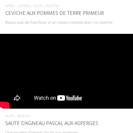
APÉRO
ENTRÉES
PLATS
RECETTES
CEVICHE AUX POMMES DE TERRE PRIMEUR
Beaucoup de fraicheur et un repas complet avec ce ceviche.
PLATS
RECETTES
SAUTE D’AGNEAU PASCAL AUX ASPERGES
Une recette d’agneau facile aux asperges