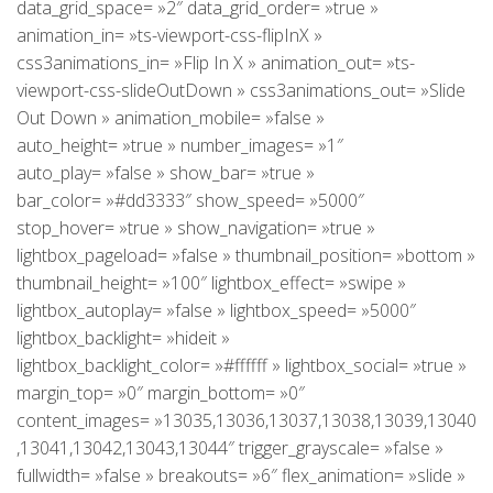
data_grid_space= »2″ data_grid_order= »true »
animation_in= »ts-viewport-css-flipInX »
css3animations_in= »Flip In X » animation_out= »ts-
viewport-css-slideOutDown » css3animations_out= »Slide
Out Down » animation_mobile= »false »
auto_height= »true » number_images= »1″
auto_play= »false » show_bar= »true »
bar_color= »#dd3333″ show_speed= »5000″
stop_hover= »true » show_navigation= »true »
lightbox_pageload= »false » thumbnail_position= »bottom »
thumbnail_height= »100″ lightbox_effect= »swipe »
lightbox_autoplay= »false » lightbox_speed= »5000″
lightbox_backlight= »hideit »
lightbox_backlight_color= »#ffffff » lightbox_social= »true »
margin_top= »0″ margin_bottom= »0″
content_images= »13035,13036,13037,13038,13039,13040
,13041,13042,13043,13044″ trigger_grayscale= »false »
fullwidth= »false » breakouts= »6″ flex_animation= »slide »