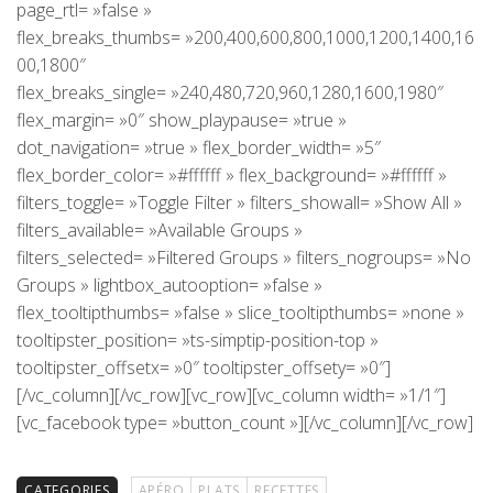
page_rtl= »false »
flex_breaks_thumbs= »200,400,600,800,1000,1200,1400,16
00,1800″
flex_breaks_single= »240,480,720,960,1280,1600,1980″
flex_margin= »0″ show_playpause= »true »
dot_navigation= »true » flex_border_width= »5″
flex_border_color= »#ffffff » flex_background= »#ffffff »
filters_toggle= »Toggle Filter » filters_showall= »Show All »
filters_available= »Available Groups »
filters_selected= »Filtered Groups » filters_nogroups= »No
Groups » lightbox_autooption= »false »
flex_tooltipthumbs= »false » slice_tooltipthumbs= »none »
tooltipster_position= »ts-simptip-position-top »
tooltipster_offsetx= »0″ tooltipster_offsety= »0″]
[/vc_column][/vc_row][vc_row][vc_column width= »1/1″]
[vc_facebook type= »button_count »][/vc_column][/vc_row]
CATEGORIES
APÉRO
PLATS
RECETTES