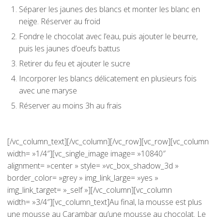
Séparer les jaunes des blancs et monter les blanc en
neige. Réserver au froid
Fondre le chocolat avec l’eau, puis ajouter le beurre,
puis les jaunes d’oeufs battus
Retirer du feu et ajouter le sucre
Incorporer les blancs délicatement en plusieurs fois
avec une maryse
Réserver au moins 3h au frais
[/vc_column_text][/vc_column][/vc_row][vc_row][vc_column
width= »1/4″][vc_single_image image= »10840″
alignment= »center » style= »vc_box_shadow_3d »
border_color= »grey » img_link_large= »yes »
img_link_target= »_self »][/vc_column][vc_column
width= »3/4″][vc_column_text]Au final, la mousse est plus
une mousse au Carambar qu’une mousse au chocolat. Le