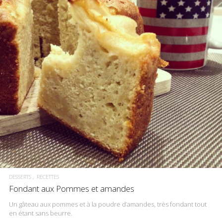
DESSERTS
RECETTES
Fondant aux Pommes et amandes
Un gâteau aux pommes et à la poudre d’amandes, très fondant tout
en étant sans beurre.