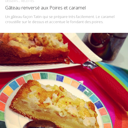
DESSERTS
RECETTES
Gâteau renversé aux Poires et caramel
Un gâteau façon Tatin qui se prépare très facilement. Le caramel
croustille sur le dessus et accentue le fondant des poires.