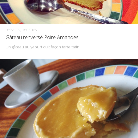
DESSERTS
RECETTES
Gâteau renversé Poire Amandes
Un gâteau au yaourt cuit façon tarte tatin