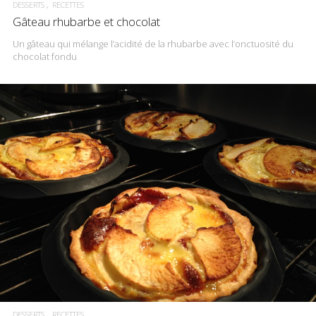
DESSERTS
RECETTES
Gâteau rhubarbe et chocolat
Un gâteau qui mélange l’acidité de la rhubarbe avec l’onctuosité du
chocolat fondu
DESSERTS
RECETTES