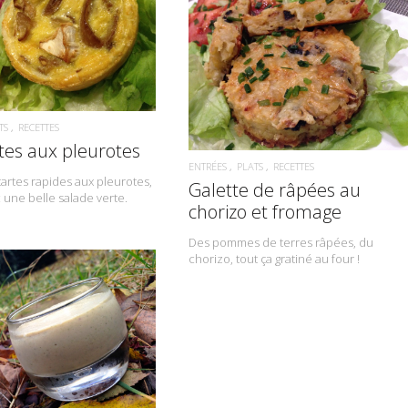
READ MORE
READ MORE
TS
RECETTES
tes aux pleurotes
ENTRÉES
PLATS
RECETTES
tartes rapides aux pleurotes,
Galette de râpées au
 une belle salade verte.
chorizo et fromage
Des pommes de terres râpées, du
chorizo, tout ça gratiné au four !
READ MORE