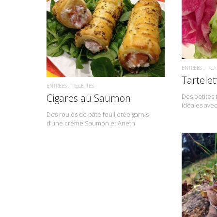
READ MORE
ENTRÉES
PLA
Tartelet
ENTRÉES
RECETTES
Cigares au Saumon
Des petites 
idéales avec
Des roulés de pâte feuilletée garnis
d’une crème Saumon et Aneth