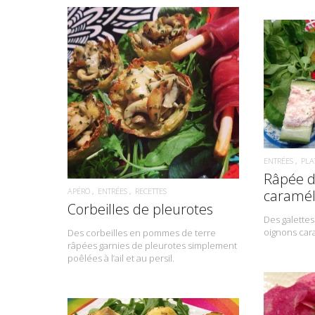
READ MORE
ENTRÉES
PLA
Râpée d
APÉRO
ENTRÉES
RECETTES
caramél
Corbeilles de pleurotes
Des galette
oignons cara
Des corbeilles en pommes de terre
râpées garnies de pleurotes simplement
poêlées à l’ail et au persil.