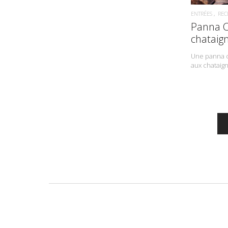
ENTRÉES
REC
Panna C
chataig
Une panna co
aux chataign