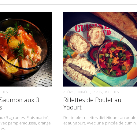
READ MORE
READ MORE
ETTES
APÉRO
ENTRÉES
PLATS
RECETTES
 Saumon aux 3
Rillettes de Poulet au
s
Yaourt
ux 3 agrumes. Frais mariné,
De simples rillettes diététiques au poule
 avec pamplemousse, orange
et au yaourt. Avec une pincée de cumin.
nes.