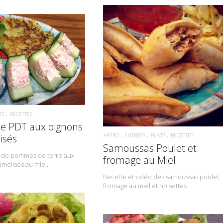
READ MORE
READ MORE
TS
RECETTES
e PDT aux oignons
APÉRO
ENTRÉES
PLATS
RECETTES
isés
Samoussas Poulet et
s de pommes de terre aux
fromage au Miel
mélisés au miel.
Recette et vidéo des samoussas poulet,
fromage au miel et noisettes