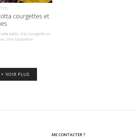
ETTES
otta courgettes et
nes
tta salée, à la courgette et
es. Vive l’automne.
+ VOIR PLUS
ME CONTACTER ?