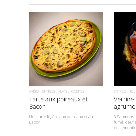
READ MORE
APÉRO
ENTRÉES
PLATS
RECETTES
ENTRÉES
REC
Tarte aux poireaux et
Verrine
Bacon
agrume
Une tarte légère aux poireaux et au
3 Saumons a
Bacon
fumé, oeuf
et clémenti