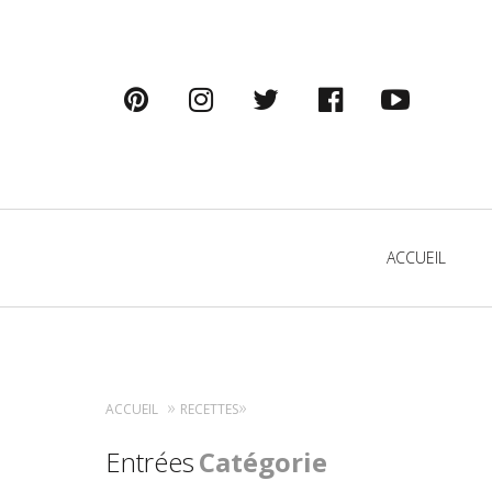
pinterest
instagram
twitter
facebook
youtu
Primary
ACCUEIL
Navigation
ACCUEIL
RECETTES
Entrées
Catégorie