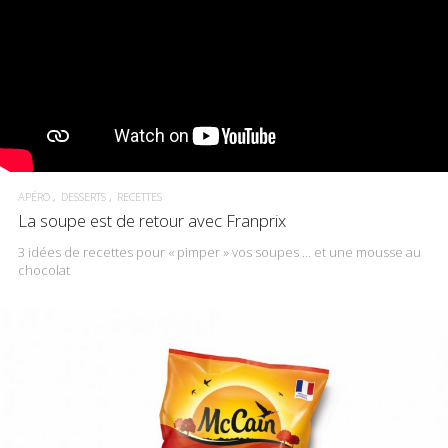
APÉRO
DESSERTS
RECETTES
La soupe est de retour avec Franprix
3 idées de recettes pour « pimper » vos soupes … et une mousse au
chocolat