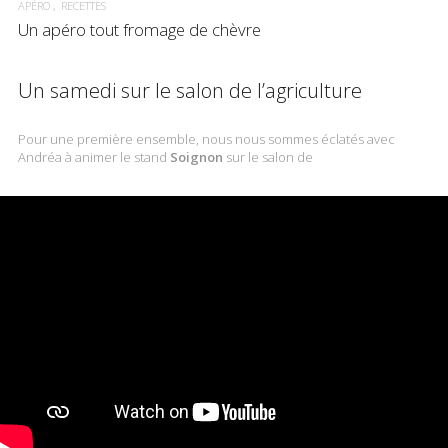
APÉRO
RECETTES
Un apéro tout fromage de chèvre
Un samedi sur le salon de l’agriculture
Pour une première ensemble, nous nous sommes éclatés avec
Andréa à animer le stand
Soignon
sur le salon de