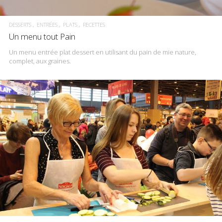
DESSERTS
ENTRÉES
PLATS
RECETTES
Un menu tout Pain
Un menu entrée plat dessert en utilisant du pain de mie nature,
complet, aux graines.